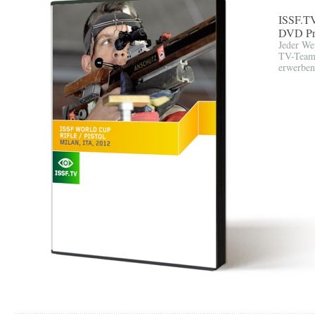
ISSF.T
DVD Pr
Jeder We
TV-Team 
erwerben