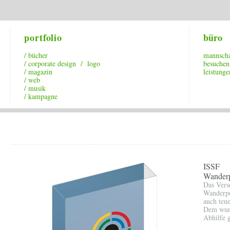
portfolio
büro
/ bücher
mannscha
/ corporate design / logo
besuchen
/ magazin
leistunge
/ web
/ musik
/ kampagne
ISSF
Wander
Das Vers
Wanderpo
auch teue
Dem wurd
Abhilfe g