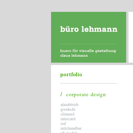
portfolio
/
corporate design
almabtrieb
goodschi
climasol
intercard
issf
milchundbar
n8 modul