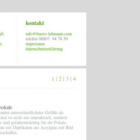
kontakt
ft
info@buero-lehmann.com
telefon 08807. 94 78 50
n
impressum
datenschutzerklärung
1
|
2
| 3 |
4
pokale
enden unterschiedlichster Gefäße als
kal ist nicht nur unpraktisch, sondern
r und gefahrenträchtig für die Pokale.
e mit Duplikaten aus Acrylglas mit Bild
eschaffen.