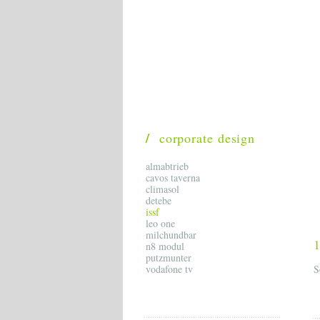
/
corporate design
almabtrieb
cavos taverna
climasol
detebe
issf
leo one
milchundbar
1
n8 modul
putzmunter
vodafone tv
S